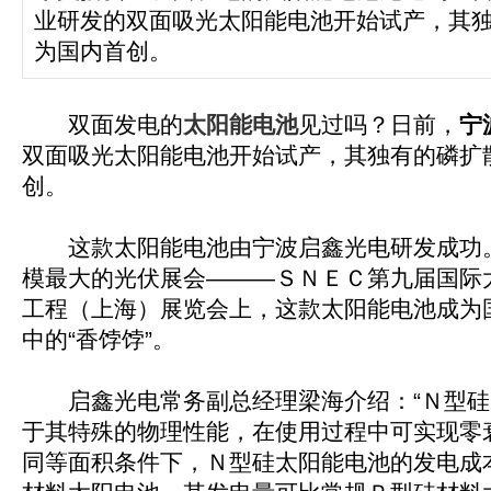
业研发的双面吸光太阳能电池开始试产，其
为国内首创。
双面发电的
太阳能电池
见过吗？日前，
宁
双面吸光太阳能电池开始试产，其独有的磷扩
创。
这款太阳能电池由宁波启鑫光电研发成功
模最大的光伏展会———ＳＮＥＣ第九届国际
工程（上海）展览会上，这款太阳能电池成为
中的“香饽饽”。
启鑫光电常务副总经理梁海介绍：“Ｎ型硅
于其特殊的物理性能，在使用过程中可实现零
同等面积条件下，Ｎ型硅太阳能电池的发电成