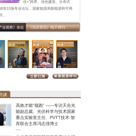
伏+”跨界、绿色建筑、分布式
销等10场专业论坛，国家能源局新能源和可再
...
产业观察》杂志
《光伏资讯》电子周刊
访谈
高效才能“领跑” ——专访天合光
能副总裁、光伏科学与技术国家
重点实验室主任、PVTT技术·智
库联合主席冯志强博士
----