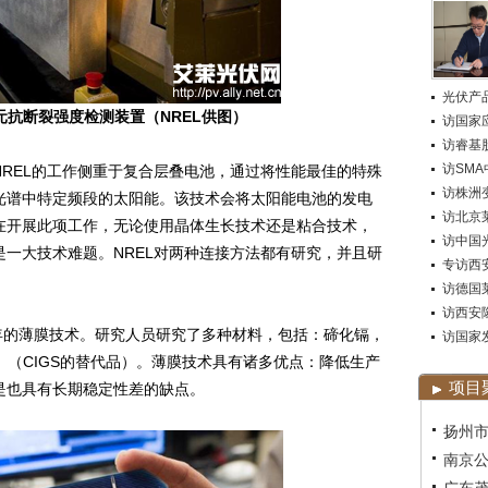
光伏产
断裂强度检测装置（NREL供图）
访国家
访睿基
访SM
EL的工作侧重于复合层叠电池，通过将性能最佳的特殊
访株洲变
光谱中特定频段的太阳能。该技术会将太阳能电池的发电
访北京莱
在开展此项工作，无论使用晶体生长技术还是粘合技术，
访中国
一大技术难题。NREL对两种连接方法都有研究，并且研
专访西
。
访德国莱
访西安
年的薄膜技术。研究人员研究了多种材料，包括：碲化镉，
访国家
S）（CIGS的替代品）。薄膜技术具有诸多优点：降低生产
项目
是也具有长期稳定性差的缺点。
扬州市
南京