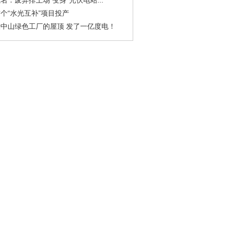
名：废弃排土场“变身”光伏电站...
个“水光互补”项目投产
中山绿色工厂的屋顶 发了一亿度电！