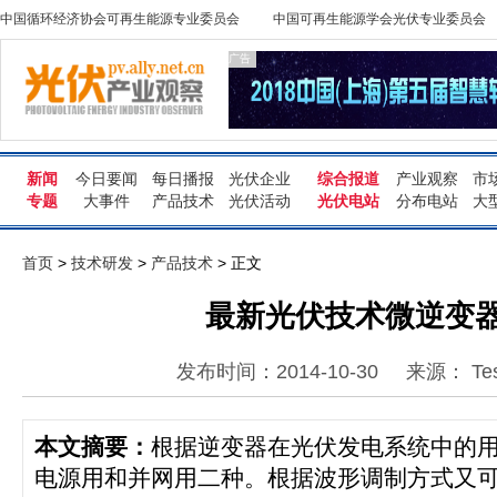
中国循环经济协会可再生能源专业委员会
中国可再生能源学会光伏专业委员会
广告
新闻
今日要闻
每日播报
光伏企业
综合报道
产业观察
市
专题
大事件
产品技术
光伏活动
光伏电站
分布电站
大
首页
>
技术研发
>
产品技术
> 正文
最新光伏技术微逆变
发布时间：2014-10-30
来源： Tes
本文摘要：
根据逆变器在光伏发电系统中的
电源用和并网用二种。根据波形调制方式又