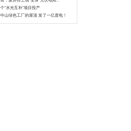
名：废弃排土场“变身”光伏电站...
个“水光互补”项目投产
中山绿色工厂的屋顶 发了一亿度电！