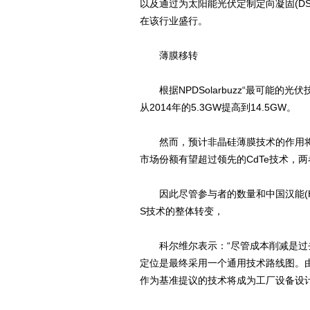
以及通过为太阳能光伏定制定向凝固(D
在该行业盛行。
薄膜移转
根据NPDSolarbuzz“最可能的光
从2014年的5.3GW提高到14.5GW。
然而，预计非晶硅薄膜技术的作用将不
市场份额有望超过领先的CdTe技术，两
因此尽管参与者的数量和中国汉能(Han
S技术的整体转变，
科尔维尔表示：“尽管成本削减是过去
定位是最终采用一个通用技术路线图。由
作为基准提议的技术将成为工厂设备设