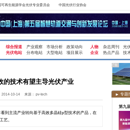
国可再生能源学会光伏专业委员会
中国光伏行业协会
综合报道
产业观察
市场分析
政策动向
人物
杂志周刊
光
光伏电站
分布电站
大型电站
项目展示
企业
热点产品
技
广告
高效的技术有望主导光伏产业
专题
014-10-14
来源： pv-tech
第九
将看到主流产业转向基于高效多晶硅p型技术的产品，在
池工艺。