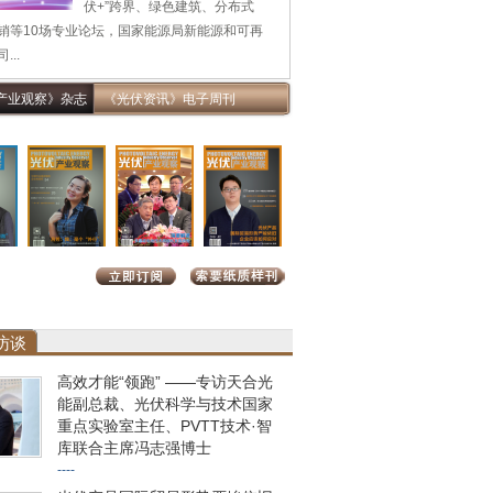
伏+”跨界、绿色建筑、分布式
销等10场专业论坛，国家能源局新能源和可再
...
产业观察》杂志
《光伏资讯》电子周刊
访谈
高效才能“领跑” ——专访天合光
能副总裁、光伏科学与技术国家
重点实验室主任、PVTT技术·智
库联合主席冯志强博士
----