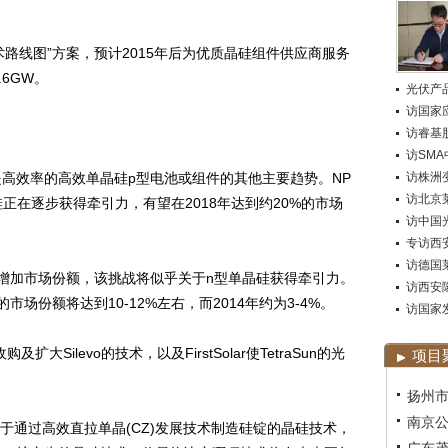
技术路线图”方案，预计2015年后为优质晶硅组件供应商服务
.6GW。
光伏产
访国家
访睿基
访SM
高效率的高效单晶硅p型电池或组件的其他主要趋势。NP
访株洲变
访北京莱
单晶硅正在逐步获得牵引力，有望在2018年达到约20%的市场
访中国
专访西
访德国莱
增加市场份额，该挑战将似乎关于n型单晶硅获得牵引力。
访西安
的市场份额将达到10-12%左右，而2014年约为3-4%。
访国家
大Silevo的技术，以及FirstSolar使TetraSun的光
项目
扬州市
南京
较基于通过高效直拉单晶(CZ)发展技术制造硅锭的晶硅技术，