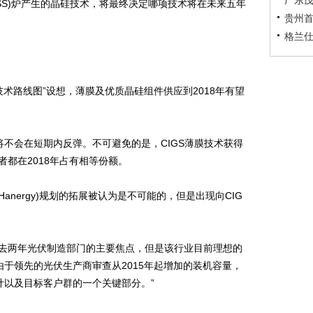
广东茂
SS)炉产生的晶硅技术，将最终决定哪项技术将在未来五年
贵州首
格兰仕
伏技术路线图”设想，薄膜及优质晶硅组件供应到2018年有望
会在短期内反弹。不可避免的是，CIGS薄膜技术获得
者都在2018年占有相等份额。
ergy)规划的拓展被认为是不可能的，但是出现向CIG
两年光伏制造部门的主要焦点，但是该行业目前理想的
于领先的光伏生产商审查从2015年起增加的装机容量，
计以及目标客户群的一个关键部分。”