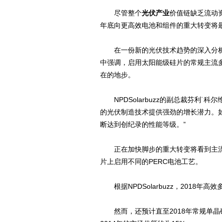
尽管整个
光伏产业
价值链缺乏流动资本
年底向更高效电池和组件的重大转变将
在一份新的光伏技术趋势的深入分析中，
中强调，启用太阳能级硅片的常规主流多
在的地步。
NPDSolarbuzz的副总裁芬利˙科尔维尔
的光伏制造技术提供强劲的增长潜力。
断达到创纪录的性能等级。”
正在加快脚步的重大转变将看到主流
片上启用不同的PERC电池工艺。
根据NPDSolarbuzz，2018年高
然而，还预计直至2018年常规单晶