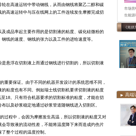
轮在高速运转中带动钢线，从而由钢线将聚乙二醇和碳
市场营
线的高速运转中与压在线网上的工件连续发生摩擦完成切
生能源司
《光伏
及成品率起主要作用的是切割液的粘度、碳化硅微粉的
、钢线的速度、钢线的张力以及工件的进给速度等。
是悬浮在切割液上而通过钢线进行切割的，所以切割液
的重要保证。由于不同的机器开发设计的系统思维不同，
液的粘度也有不同。例如瑞士线切割机要求切割液的粘度
高端
永则低至18。只有符合机器要求的切割标准的粘度，才能在切
分布以及砂浆稳定地通过砂浆管道随钢线进入切割区。
的过程中，会因为摩擦发生高温，所以切割液的粘度又对
就会导致液的流动性差，不能将温度降下来而造成灼伤片
保了整个过程的温度控制。