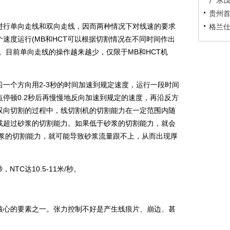
广东茂
贵州首
行单向走线和双向走线，因而两种情况下对线速的要求
格兰仕
速度运行(MB和HCT可以根据切割情况在不同时间作出
。目前单向走线的操作越来越少，仅限于MB和HCT机
个方向用2-3秒的时间加速到规定速度，运行一段时间
停顿0.2秒后再慢慢地反向加速到规定的速度，再沿反方
双向切割的过程中，线切割机的切割能力在一定范围内随
或超过砂浆的切割能力。如果低于砂浆的切割能力，就会
砂浆的切割能力，就可能导致砂浆流量跟不上，从而出现厚
TC达10.5-11米/秒。
心的要素之一。张力控制不好是产生线痕片、崩边、甚