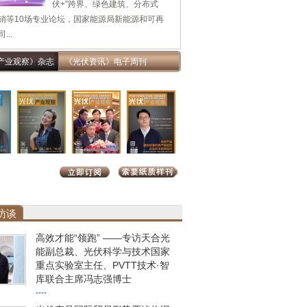
伏+”跨界、绿色建筑、分布式
销等10场专业论坛，国家能源局新能源和可再
...
产业观察》杂志
《光伏资讯》电子周刊
访谈
高效才能“领跑” ——专访天合光
能副总裁、光伏科学与技术国家
重点实验室主任、PVTT技术·智
库联合主席冯志强博士
----