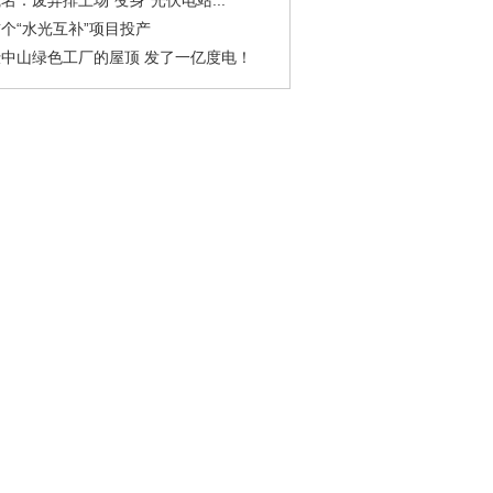
名：废弃排土场“变身”光伏电站...
个“水光互补”项目投产
中山绿色工厂的屋顶 发了一亿度电！