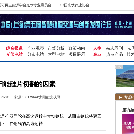
国可再生能源学会光伏专业委员会
中国光伏行业协会
综合报道
产业观察
市场分析
政策动向
人物
杂志周刊
光
光伏电站
分布电站
大型电站
项目展示
企业
热点产品
技
广告
阳能硅片切割的因素
专题
4-30
来源： OFweek太阳能光伏网
第九
就是机器导轮在高速运转中带动钢线，从而由钢线将聚乙
割区，在钢线的高速运转