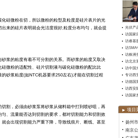
化硅微粉在切，所以微粉的粒型及粒度是硅片表片的光
切出来的硅片表明就会光洁度很好;粒度分布均匀，就会提
光伏产
访国家
访睿基
访SM
访株洲变
砂浆的粘度有着不可分割的关系。而砂浆的粘度又取决
访北京莱
化硅微粉的适配性、硅片切割液与碳化硅微粉的配比比
访中国
砂浆粘度(如NTC机器要求250左右)才能在切割过程
专访西
访德国莱
访西安
访国家
切割，必须由砂浆泵将砂浆从储料箱中打到喷砂咀，再
项目
均匀、流量能否达到切割的要求，都对切割能力和切割效
，就会出现切割能力严重下降，导致线痕片、断线、甚至
扬州市
南京